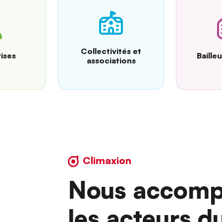
Collectivités et
ises
Baille
associations
Climaxion
Nous accomp
les acteurs d