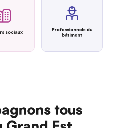
Professionnels du
urs sociaux
bâtiment
agnons tous
u Grand Est