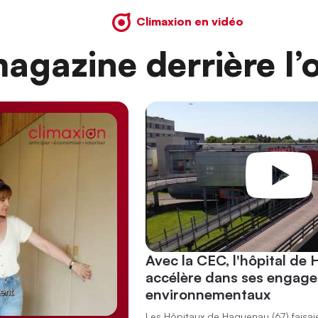
Climaxion en vidéo
agazine derrière l’o
Avec la CEC, l'hôpital de
accélère dans ses engag
environnementaux
Les Hôpitaux de Haguenau (67) faisai