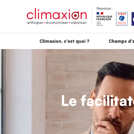
Aller au contenu principal
Climaxion, c'est quoi ?
Champs d'a
Le facilita