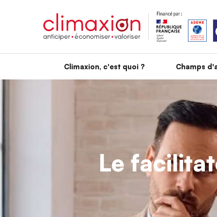
Aller au contenu principal
Climaxion, c'est quoi ?
Champs d'a
Le facilita