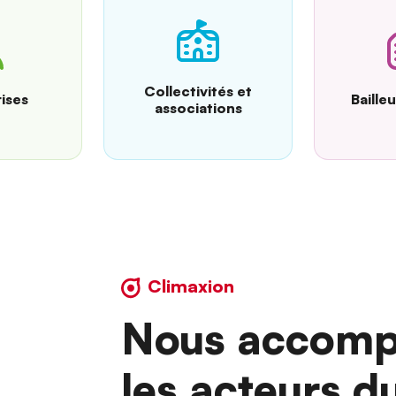
Collectivités et
ises
Baille
associations
Climaxion
Nous accomp
les acteurs d