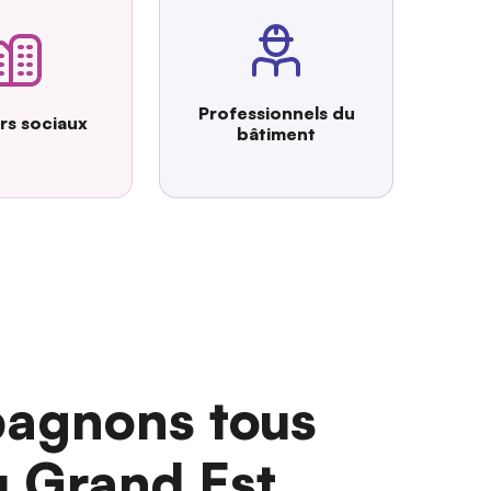
Professionnels du
urs sociaux
bâtiment
agnons tous
u Grand Est