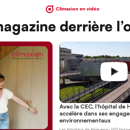
Climaxion en vidéo
agazine derrière l’o
Avec la CEC, l'hôpital de
accélère dans ses engag
environnementaux
Les Hôpitaux de Haguenau (67) faisai