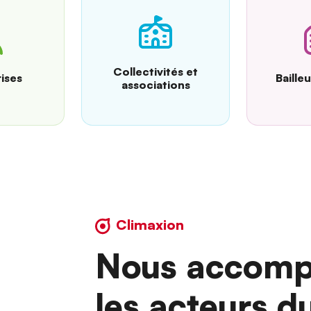
Collectivités et
ises
Baille
associations
Climaxion
Nous accomp
les acteurs d