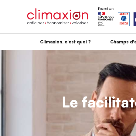
Aller au contenu principal
Climaxion, c'est quoi ?
Champs d'a
Le facilita