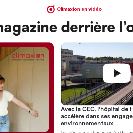
Climaxion en vidéo
agazine derrière l’o
Avec la CEC, l'hôpital de
accélère dans ses engag
environnementaux
Les Hôpitaux de Haguenau (67) faisai