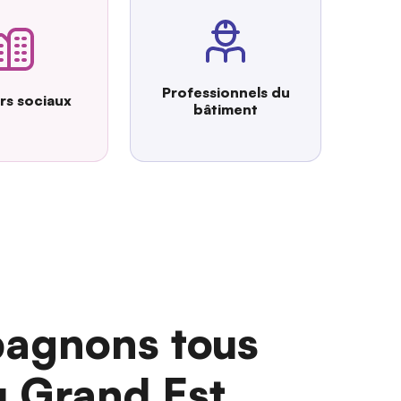
Professionnels du
urs sociaux
bâtiment
agnons tous
u Grand Est