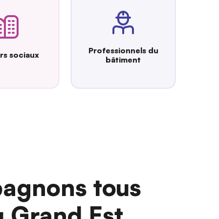
Professionnels du
urs sociaux
bâtiment
agnons tous
u Grand Est