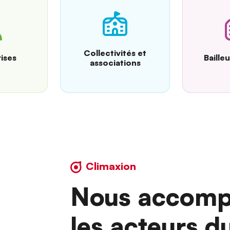
Collectivités et
ises
Baille
associations
Climaxion
Nous accomp
les acteurs d