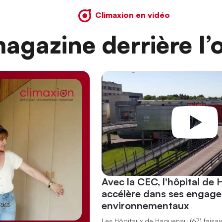
Climaxion en vidéo
agazine derrière l’o
Avec la CEC, l'hôpital de
accélère dans ses engag
environnementaux
Les Hôpitaux de Haguenau (67) faisai