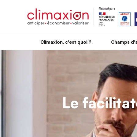
Aller au contenu principal
Climaxion, c'est quoi ?
Champs d'a
Le facilita