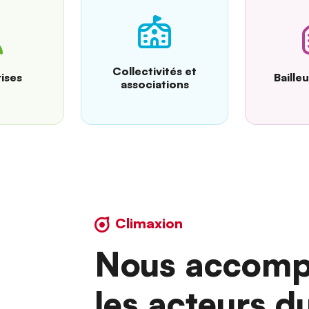
Collectivités et
ises
Baille
associations
Climaxion
Nous accomp
les acteurs d