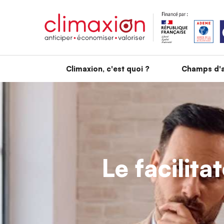
Aller au contenu principal
Climaxion, c'est quoi ?
Champs d'a
Le facilita