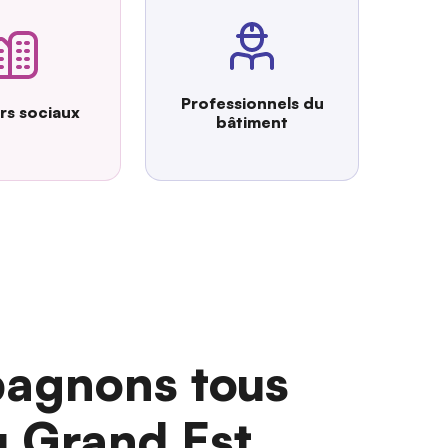
Professionnels du
urs sociaux
bâtiment
agnons tous
u Grand Est