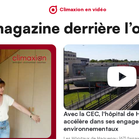
Climaxion en vidéo
agazine derrière l’o
Avec la CEC, l'hôpital de
accélère dans ses engag
environnementaux
Les Hôpitaux de Haguenau (67) faisai